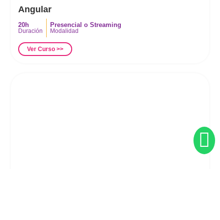
Angular
20h
Presencial
o
Streaming
Duración
Modalidad
Ver Curso >>
Backend
,
Certificaciones Oficiales IT
Java SE 11 Developer
60h
Presencial
o
Streaming
Duración
Modalidad