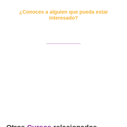
¿Conoces a alguien que pueda estar
interesado?
Envía este curso
Facebook
Twitter
LinkedIn
WhatsApp
Email