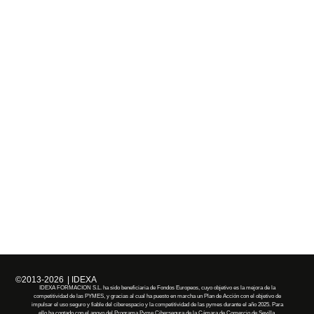
©2013-2026
| IDEXA
IDEXA FORMACION S.L. ha sido beneficiaria de Fondos Europeos, cuyo objetivo es la mejora de la
competitividad de las PYMES, y gracias al cual ha puesto en marcha un Plan de Acción con el objetivo de
impulsar el uso seguro y fiable del ciberespacio y la competitividad de las pymes durante el año 2025. Para
ello ha contado con el apoyo del Programa Pyme Cibersegura de la Cámara de Comercio de Sevilla.