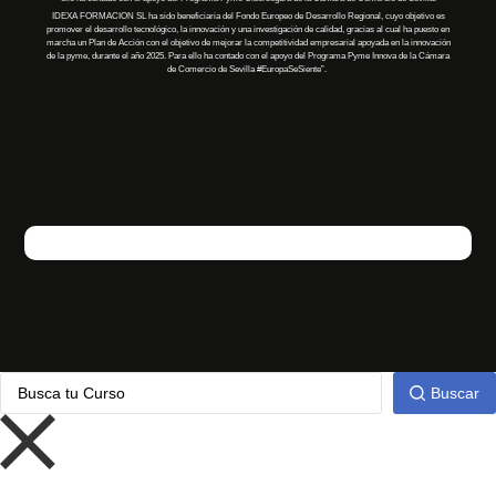
IDEXA FORMACION SL
ha
sido
beneficiaria
del Fondo Europeo de Desarrollo Regional, cuyo objetivo es
promover el desarrollo tecnológico, la innovación y una investigación de calidad, gracias al cual
ha
puesto en
marcha un Plan de Acción con el objetivo de mejorar la competitividad empresarial apoyada en la innovación
de la pyme, durante el año 2025. Para ello
ha
contado con el apoyo del Programa Pyme Innova de la Cámara
de Comercio de Sevilla
#EuropaSeSiente”
.
Buscar