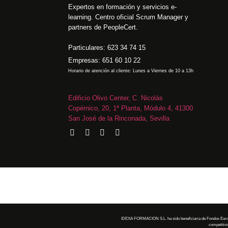
Expertos en formación y servicios e-
learning. Centro oficial Scrum Manager y
partners de PeopleCert.
Particulares: 623 34 74 15
Empresas: 651 60 10 22
Horario de atención al cliente: Lunes a Viernes de 10 a 13h
Edificio Olivo Center, C. Nicolás
Copérnico, 20, 1ª Planta, Módulo 4, 41300
San José de la Rinconada, Sevilla
IDEXA FORMACION S.L. ha sido beneficiaria de Fondos Europeos
competitiv