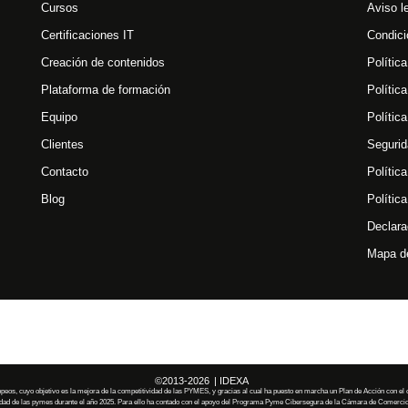
Cursos
Aviso l
Certificaciones IT
Condici
Creación de contenidos
Polític
Plataforma de formación
Polític
Equipo
Polític
Clientes
Segurid
Contacto
Polític
Blog
Polític
Declara
Mapa de
©2013-2026
| IDEXA
, cuyo objetivo es la mejora de la competitividad de las PYMES, y gracias al cual ha puesto en marcha un Plan de Acción con el obje
idad de las pymes durante el año 2025. Para ello ha contado con el apoyo del Programa Pyme Cibersegura de la Cámara de Comercio 