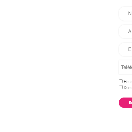
He l
Dese