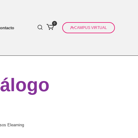
0
ontacto
CAMPUS VIRTUAL
tálogo
rsos Elearning