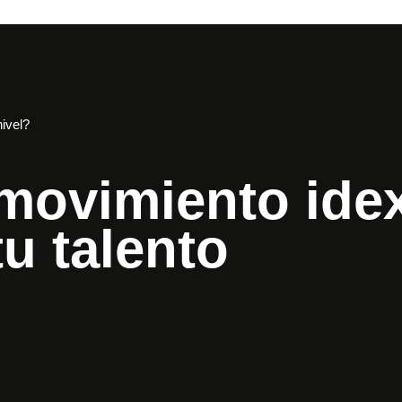
nivel?
movimiento ide
tu talento