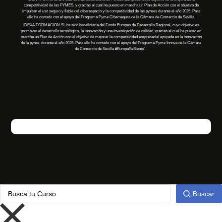
competitividad de las PYMES, y gracias al cual ha puesto en marcha un Plan de Acción con el objetivo de
impulsar el uso seguro y fiable del ciberespacio y la competitividad de las pymes durante el año 2025. Para
ello ha contado con el apoyo del Programa Pyme Cibersegura de la Cámara de Comercio de Sevilla.
IDEXA FORMACION SL
ha
sido
beneficiaria
del Fondo Europeo de Desarrollo Regional, cuyo objetivo es
promover el desarrollo tecnológico, la innovación y una investigación de calidad, gracias al cual
ha
puesto en
marcha un Plan de Acción con el objetivo de mejorar la competitividad empresarial apoyada en la innovación
de la pyme, durante el año 2025. Para ello
ha
contado con el apoyo del Programa Pyme Innova de la Cámara
de Comercio de Sevilla
#EuropaSeSiente”
.
Buscar