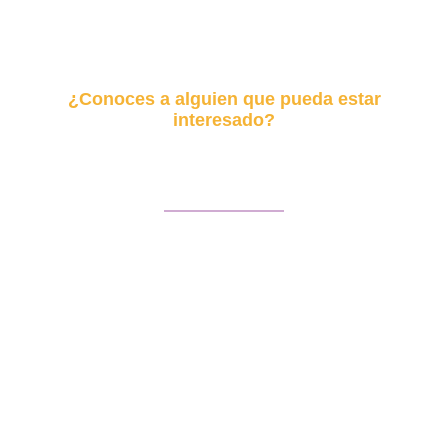
¿Conoces a alguien que pueda estar
interesado?
Envía este curso
Facebook
Twitter
LinkedIn
WhatsApp
Email