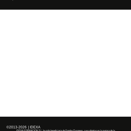
©2013-2026
| IDEXA
IDEXA FORMACION S.L. ha sido beneficiaria de Fondos Europeos, cuyo objetivo es la mejora de la