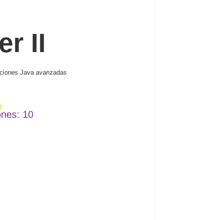
r II
icaciones Java avanzadas
ones: 10