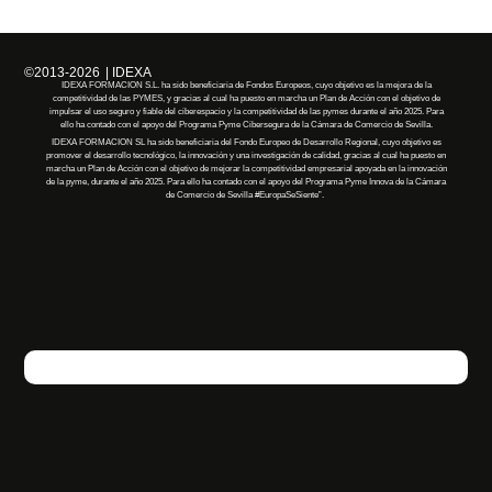
©2013-2026
| IDEXA
IDEXA FORMACION S.L. ha sido beneficiaria de Fondos Europeos, cuyo objetivo es la mejora de la
competitividad de las PYMES, y gracias al cual ha puesto en marcha un Plan de Acción con el objetivo de
impulsar el uso seguro y fiable del ciberespacio y la competitividad de las pymes durante el año 2025. Para
ello ha contado con el apoyo del Programa Pyme Cibersegura de la Cámara de Comercio de Sevilla.
IDEXA FORMACION SL
ha
sido
beneficiaria
del Fondo Europeo de Desarrollo Regional, cuyo objetivo es
promover el desarrollo tecnológico, la innovación y una investigación de calidad, gracias al cual
ha
puesto en
marcha un Plan de Acción con el objetivo de mejorar la competitividad empresarial apoyada en la innovación
de la pyme, durante el año 2025. Para ello
ha
contado con el apoyo del Programa Pyme Innova de la Cámara
de Comercio de Sevilla
#EuropaSeSiente”
.