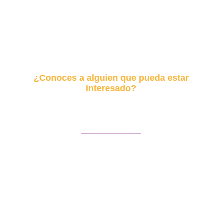
¿Conoces a alguien que pueda estar
interesado?
Envía este curso
Facebook
Twitter
LinkedIn
WhatsApp
Email