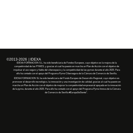
©2013-2026
| IDEXA
IDEXA FORMACION S.L. ha sido beneficiaria de Fondos Europeos, cuyo objetivo es la mejora de la
competitividad de las PYMES, y gracias al cual ha puesto en marcha un Plan de Acción con el objetivo de
impulsar el uso seguro y fiable del ciberespacio y la competitividad de las pymes durante el año 2025. Para
ello ha contado con el apoyo del Programa Pyme Cibersegura de la Cámara de Comercio de Sevilla.
IDEXA FORMACION SL
ha
sido
beneficiaria
del Fondo Europeo de Desarrollo Regional, cuyo objetivo es
promover el desarrollo tecnológico, la innovación y una investigación de calidad, gracias al cual
ha
puesto en
marcha un Plan de Acción con el objetivo de mejorar la competitividad empresarial apoyada en la innovación
de la pyme, durante el año 2025. Para ello
ha
contado con el apoyo del Programa Pyme Innova de la Cámara
de Comercio de Sevilla
#EuropaSeSiente”
.