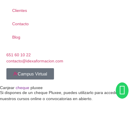
Clientes
Contacto
Blog
651 60 10 22
contacto@idexaformacion.com
Campus Virtual
Canjear
cheque
pluxee
Si dispones de un cheque Pluxee, puedes utilizarlo para acceder a
nuestros cursos online o convocatorias en abierto.
Antes de canjearlo, necesitamos verificar su validez. Solo tienes que
enviarnos tus datos y adjuntar tu cheque.