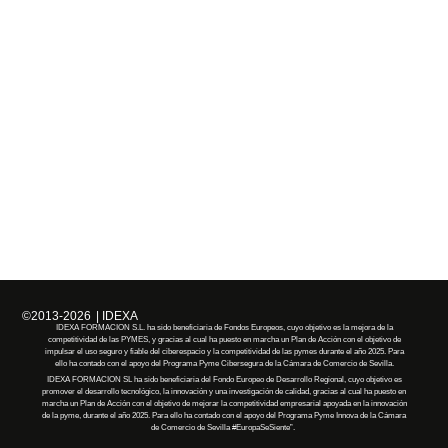
©2013-2026
| IDEXA
IDEXA FORMACION S.L. ha sido beneficiaria de Fondos Europeos, cuyo objetivo es la mejora de la
competitividad de las PYMES, y gracias al cual ha puesto en marcha un Plan de Acción con el objetivo de
impulsar el uso seguro y fiable del ciberespacio y la competitividad de las pymes durante el año 2025. Para
ello ha contado con el apoyo del Programa Pyme Cibersegura de la Cámara de Comercio de Sevilla.
IDEXA FORMACION SL
ha
sido
beneficiaria
del Fondo Europeo de Desarrollo Regional, cuyo objetivo es
promover el desarrollo tecnológico, la innovación y una investigación de calidad, gracias al cual
ha
puesto en
marcha un Plan de Acción con el objetivo de mejorar la competitividad empresarial apoyada en la innovación
de la pyme, durante el año 2025. Para ello
ha
contado con el apoyo del Programa Pyme Innova de la Cámara
de Comercio de Sevilla
#EuropaSeSiente”
.