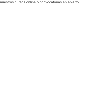
nuestros cursos online o convocatorias en abierto.
Antes de canjearlo, necesitamos verificar su validez. Solo tienes que
enviarnos tus datos y adjuntar tu cheque.
Cheque Pluxee: