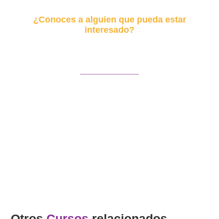
¿Conoces a alguien que pueda estar
interesado?
Envía este curso
Facebook
Twitter
LinkedIn
WhatsApp
Email
Otros
Cursos
relacionados