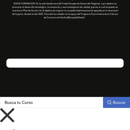
IDEXA FORMACION SL
ha
sido
beneficiaria
del Fondo Europeo de Desarrollo Regional, cuyo objetivo es
promover el desarrollo tecnológico, la innovación y una investigación de calidad, gracias al cual
ha
puesto en
marcha un Plan de Acción con el objetivo de mejorar la competitividad empresarial apoyada en la innovación
de la pyme, durante el año 2025. Para ello
ha
contado con el apoyo del Programa Pyme Innova de la Cámara
de Comercio de Sevilla
#EuropaSeSiente”
.
Buscar