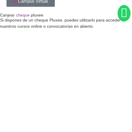
Campus Virtual
Canjear
cheque
pluxee
Si dispones de un cheque Pluxee, puedes utilizarlo para acceder a
nuestros cursos online o convocatorias en abierto.
Antes de canjearlo, necesitamos verificar su validez. Solo tienes que
enviarnos tus datos y adjuntar tu cheque.