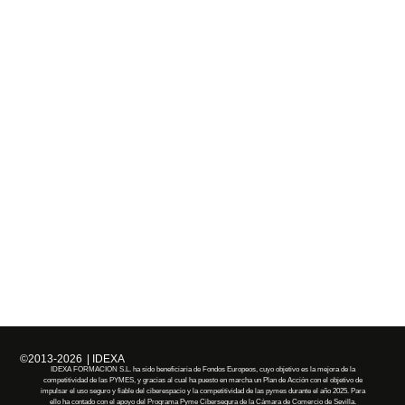
©2013-2026
| IDEXA
IDEXA FORMACION S.L. ha sido beneficiaria de Fondos Europeos, cuyo objetivo es la mejora de la
competitividad de las PYMES, y gracias al cual ha puesto en marcha un Plan de Acción con el objetivo de
impulsar el uso seguro y fiable del ciberespacio y la competitividad de las pymes durante el año 2025. Para
ello ha contado con el apoyo del Programa Pyme Cibersegura de la Cámara de Comercio de Sevilla.