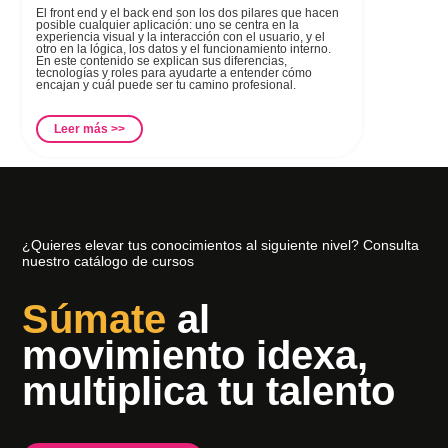
El front end y el back end son los dos pilares que hacen
posible cualquier aplicación: uno se centra en la
experiencia visual y la interacción con el usuario, y el
otro en la lógica, los datos y el funcionamiento interno.
En este contenido se explican sus diferencias,
tecnologías y roles para ayudarte a entender cómo
encajan y cuál puede ser tu camino profesional.
Leer más >>
¿Quieres elevar tus conocimientos al siguiente nivel? Consulta
nuestro catálogo de cursos
Súmate
al
movimiento idexa,
multiplica tu talento