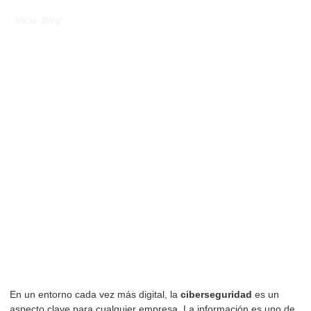
Inicio
/
Blog
/
¿Por qué es importante tener un líder en ciberseguridad
en tu empresa?
¿Por qué es
importante tener un
líder en
ciberseguridad en tu
empresa?
02/12/2024
En un entorno cada vez más digital, la
ciberseguridad
es un
aspecto clave para cualquier empresa. La información es uno de