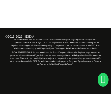
©2013-2026
| IDEXA
IDEXA FORMACION S.L. ha sido beneficiaria de Fondos Europeos, cuyo objetivo es la mejora de la
competitividad de las PYMES, y gracias al cual ha puesto en marcha un Plan de Acción con el objetivo de
impulsar el uso seguro y fiable del ciberespacio y la competitividad de las pymes durante el año 2025. Para
ello ha contado con el apoyo del Programa Pyme Cibersegura de la Cámara de Comercio de Sevilla.
IDEXA FORMACION SL
ha
sido
beneficiaria
del Fondo Europeo de Desarrollo Regional, cuyo objetivo es
promover el desarrollo tecnológico, la innovación y una investigación de calidad, gracias al cual
ha
puesto en
marcha un Plan de Acción con el objetivo de mejorar la competitividad empresarial apoyada en la innovación
de la pyme, durante el año 2025. Para ello
ha
contado con el apoyo del Programa Pyme Innova de la Cámara
de Comercio de Sevilla
#EuropaSeSiente”
.