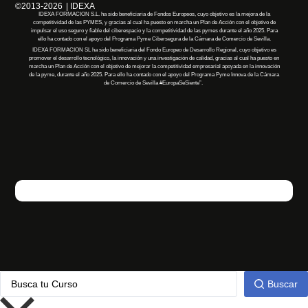
©2013-2026
| IDEXA
IDEXA FORMACION S.L. ha sido beneficiaria de Fondos Europeos, cuyo objetivo es la mejora de la
competitividad de las PYMES, y gracias al cual ha puesto en marcha un Plan de Acción con el objetivo de
impulsar el uso seguro y fiable del ciberespacio y la competitividad de las pymes durante el año 2025. Para
ello ha contado con el apoyo del Programa Pyme Cibersegura de la Cámara de Comercio de Sevilla.
IDEXA FORMACION SL
ha
sido
beneficiaria
del Fondo Europeo de Desarrollo Regional, cuyo objetivo es
promover el desarrollo tecnológico, la innovación y una investigación de calidad, gracias al cual
ha
puesto en
marcha un Plan de Acción con el objetivo de mejorar la competitividad empresarial apoyada en la innovación
de la pyme, durante el año 2025. Para ello
ha
contado con el apoyo del Programa Pyme Innova de la Cámara
de Comercio de Sevilla
#EuropaSeSiente”
.
Buscar