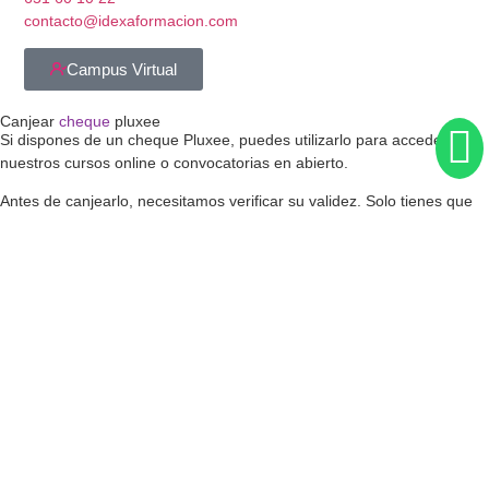
contacto@idexaformacion.com
Campus Virtual
Canjear
cheque
pluxee
Si dispones de un cheque Pluxee, puedes utilizarlo para acceder a
nuestros cursos online o convocatorias en abierto.
Antes de canjearlo, necesitamos verificar su validez. Solo tienes que
enviarnos tus datos y adjuntar tu cheque.