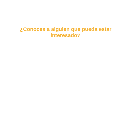
¿Conoces a alguien que pueda estar
interesado?
Envía este curso
Facebook
Twitter
LinkedIn
WhatsApp
Email