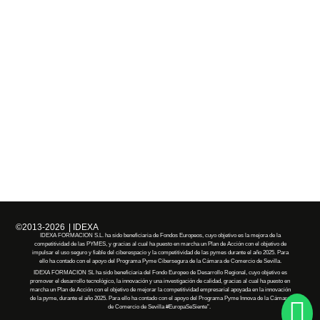
©2013-2026
| IDEXA
IDEXA FORMACION S.L. ha sido beneficiaria de Fondos Europeos, cuyo objetivo es la mejora de la
competitividad de las PYMES, y gracias al cual ha puesto en marcha un Plan de Acción con el objetivo de
impulsar el uso seguro y fiable del ciberespacio y la competitividad de las pymes durante el año 2025. Para
ello ha contado con el apoyo del Programa Pyme Cibersegura de la Cámara de Comercio de Sevilla.
IDEXA FORMACION SL
ha
sido
beneficiaria
del Fondo Europeo de Desarrollo Regional, cuyo objetivo es
promover el desarrollo tecnológico, la innovación y una investigación de calidad, gracias al cual
ha
puesto en
marcha un Plan de Acción con el objetivo de mejorar la competitividad empresarial apoyada en la innovación
de la pyme, durante el año 2025. Para ello
ha
contado con el apoyo del Programa Pyme Innova de la Cámara
de Comercio de Sevilla
#EuropaSeSiente”
.